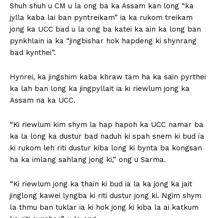
Shuh shuh u CM u la ong ba ka Assam kan long “ka
jylla kaba lai ban pyntreikam” ia ka rukom treikam
jong ka UCC bad u la ong ba katei ka ain ka long ban
pynkhlain ia ka “jingbishar hok hapdeng ki shynrang
bad kynthei”.
Hynrei, ka jingshim kaba khraw tam ha ka sain pyrthei
ka lah ban long ka jingpyllait ia ki riewlum jong ka
Assam na ka UCC.
“Ki riewlum kim shym la hap hapoh ka UCC namar ba
ka la long ka dustur bad naduh ki spah snem ki bud ïa
ki rukom leh riti dustur kiba long ki bynta ba kongsan
ha ka imlang sahlang jong ki,” ong u Sarma.
“Ki riewlum jong ka thain ki bud ia la ka jong ka jait
jinglong kawei lyngba ki riti dustur jong ki. Ngim shym
la thmu ban tuklar ia ki hok jong ki kiba la ai katkum