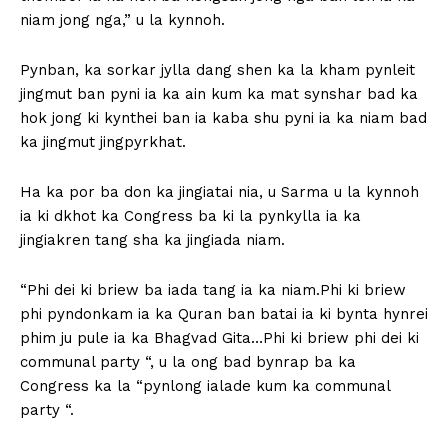
niam jong nga,” u la kynnoh.
Pynban, ka sorkar jylla dang shen ka la kham pynleit
jingmut ban pyni ia ka ain kum ka mat synshar bad ka
hok jong ki kynthei ban ia kaba shu pyni ia ka niam bad
ka jingmut jingpyrkhat.
Ha ka por ba don ka jingiatai nia, u Sarma u la kynnoh
ia ki dkhot ka Congress ba ki la pynkylla ia ka
jingiakren tang sha ka jingiada niam.
“Phi dei ki briew ba iada tang ia ka niam.Phi ki briew
phi pyndonkam ia ka Quran ban batai ia ki bynta hynrei
phim ju pule ia ka Bhagvad Gita…Phi ki briew phi dei ki
communal party “, u la ong bad bynrap ba ka
Congress ka la “pynlong ialade kum ka communal
party “.