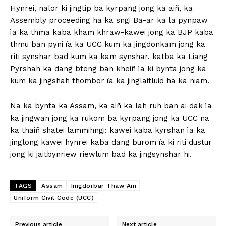
Hynrei, nalor ki jingtip ba kyrpang jong ka aiñ, ka
Assembly proceeding ha ka sngi Ba-ar ka la pynpaw
ïa ka thma kaba kham khraw-kawei jong ka BJP kaba
thmu ban pyni ïa ka UCC kum ka jingdonkam jong ka
riti synshar bad kum ka kam synshar, katba ka Liang
Pyrshah ka dang bteng ban kheiñ ïa ki bynta jong ka
kum ka jingshah thombor ïa ka jinglaitluid ha ka niam.
Na ka bynta ka Assam, ka aiñ ka lah ruh ban ai dak ïa
ka jingwan jong ka rukom ba kyrpang jong ka UCC na
ka thaiñ shatei lammihngi: kawei kaba kyrshan ïa ka
jinglong kawei hynrei kaba dang burom ïa ki riti dustur
jong ki jaitbynriew riewlum bad ka jingsynshar hi.
TAGS
Assam
Iingdorbar Thaw Ain
Uniform Civil Code (UCC)
Previous article
Next article