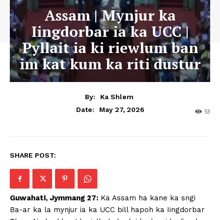
Assam | Mynjur ka
Iingdorbar ia ka UCC |
Pyllait ia ki riewlum ban
im kat kum ka riti dustur
By:
Ka Shlem
May 27, 2026
Date:
53
SHARE POST:
Guwahati, Jymmang 27:
Ka Assam ha kane ka sngi
Ba-ar ka la mynjur ia ka UCC bill hapoh ka Iingdorbar