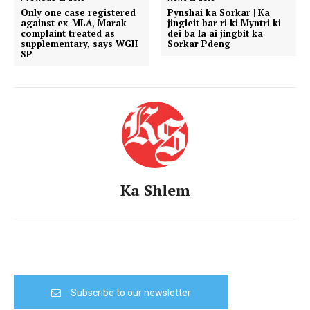
Only one case registered
Pynshai ka Sorkar | Ka
against ex-MLA, Marak
jingleit bar ri ki Myntri ki
complaint treated as
dei ba la ai jingbit ka
supplementary, says WGH
Sorkar Pdeng
SP
Ka Shlem
Subscribe to our newsletter