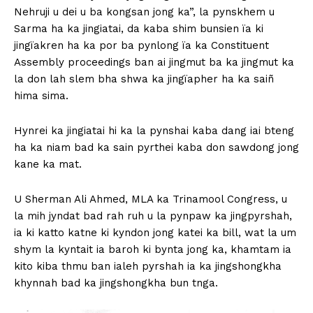
Nehruji u dei u ba kongsan jong ka”, la pynskhem u
Sarma ha ka jingiatai, da kaba shim bunsien ïa ki
jingïakren ha ka por ba pynlong ïa ka Constituent
Assembly proceedings ban ai jingmut ba ka jingmut ka
la don lah slem bha shwa ka jingïapher ha ka saiñ
hima sima.
Hynrei ka jingiatai hi ka la pynshai kaba dang iai bteng
ha ka niam bad ka sain pyrthei kaba don sawdong jong
kane ka mat.
U Sherman Ali Ahmed, MLA ka Trinamool Congress, u
la mih jyndat bad rah ruh u la pynpaw ka jingpyrshah,
ia ki katto katne ki kyndon jong katei ka bill, wat la um
shym la kyntait ia baroh ki bynta jong ka, khamtam ia
kito kiba thmu ban ialeh pyrshah ia ka jingshongkha
khynnah bad ka jingshongkha bun tnga.