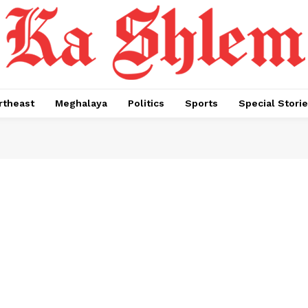
rtheast
Meghalaya
Politics
Sports
Special Stori