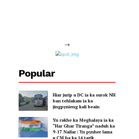
-->
Popular
Hiar jurip u DC ia ka surok NH
ban tehlakam ia ka
jingpynieng kali beain
Yn rakhe ka Meghalaya ia ka
“Har Ghar Tiranga” naduh ka
9-17 Nailar | Yn pynher lama
u CM ha ka 14 tarik